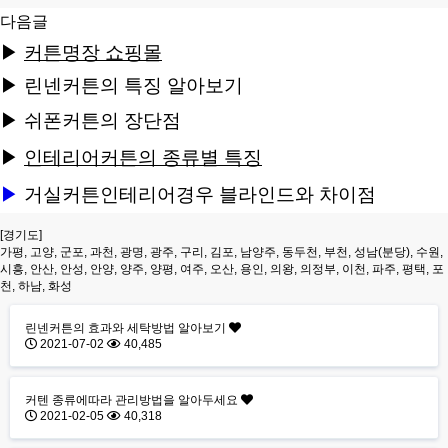
다음글
▶
커튼명장 쇼핑몰
▶
린넨커튼의 특징 알아보기
▶
쉬폰커튼의 장단점
▶
인테리어커튼의 종류별 특징
▶
거실커튼인테리어경우 블라인드와 차이점
[경기도]
가평, 고양, 군포, 과천, 광명, 광주, 구리, 김포, 남양주, 동두천, 부천, 성남(분당), 수원,
시흥, 안산, 안성, 안양, 양주, 양평, 여주, 오산, 용인, 의왕, 의정부, 이천, 파주, 평택, 포
천, 하남, 화성
린넨커튼의 효과와 세탁방법 알아보기
2021-07-02
40,485
커텐 종류에따라 관리방법을 알아두세요
2021-02-05
40,318