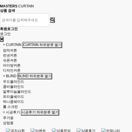
MASTERS
CURTAIN
상품 검색
회원로그인
로그인
+ CURTAIN
CURTAIN 하위분류 열기
암막커튼
린넨커튼
쉬폰커튼
아이방커튼
디자인커튼
+ BLIND
BLIND 하위분류 열기
우드블라인드
콤비블라인드
알루미늄블라인드
트리플쉐이드
허니콤쉐이드
롤 스크린
+ 시공후기
시공후기 하위분류 열기
주거용
상업용