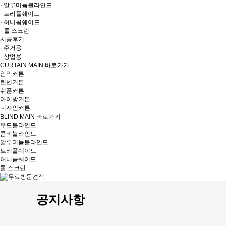
· 알루미늄블라인드
· 트리플쉐이드
· 허니콤쉐이드
· 롤 스크린
시공후기
· 주거용
· 상업용
CURTAIN MAIN 바로가기
암막커튼
린넨커튼
쉬폰커튼
아이방커튼
디자인커튼
BLIND MAIN 바로가기
우드블라인드
콤비블라인드
알루미늄블라인드
트리플쉐이드
허니콤쉐이드
롤 스크린
공지사항