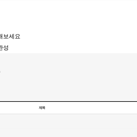
해보세요
완성
주
제목