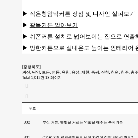
▶
작은창암막커튼 장점 및 디자인 살펴보기
▶
광목커튼 알아보기
▶
쉬폰커튼 설치로 넓어보이는 집으로 연출
▶
방한커튼으로 실내온도 높이는 인테리어 
[충청북도]
괴산, 단양, 보은, 영동, 옥천, 음성, 제천, 증평, 진천, 청원, 청주, 충
Total 1,012건
13 페이지
번호
832
부산 커튼, 햇빛을 거르는 역할을 해주는 속지커튼
831
(QnA) 암막로만쉐이드로 낮잠 환경이 정말 달라질까요?