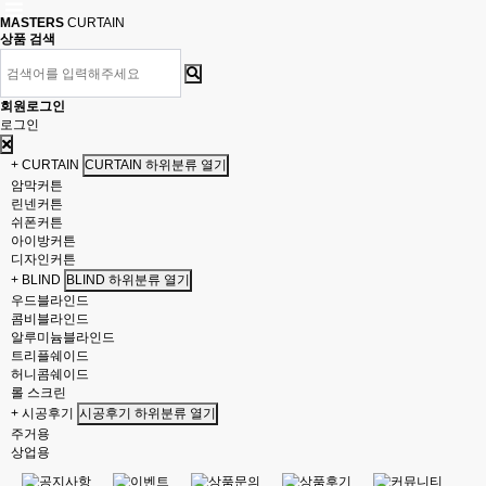
MASTERS
CURTAIN
상품 검색
회원로그인
로그인
+ CURTAIN
CURTAIN 하위분류 열기
암막커튼
린넨커튼
쉬폰커튼
아이방커튼
디자인커튼
+ BLIND
BLIND 하위분류 열기
우드블라인드
콤비블라인드
알루미늄블라인드
트리플쉐이드
허니콤쉐이드
롤 스크린
+ 시공후기
시공후기 하위분류 열기
주거용
상업용