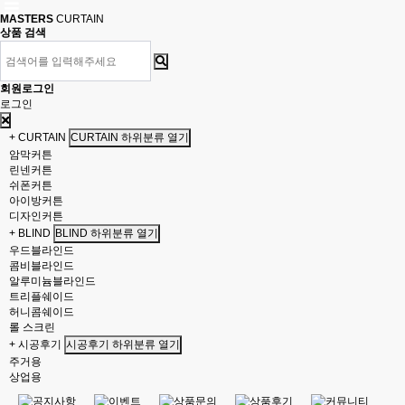
MASTERS
CURTAIN
상품 검색
회원로그인
로그인
+ CURTAIN
CURTAIN 하위분류 열기
암막커튼
린넨커튼
쉬폰커튼
아이방커튼
디자인커튼
+ BLIND
BLIND 하위분류 열기
우드블라인드
콤비블라인드
알루미늄블라인드
트리플쉐이드
허니콤쉐이드
롤 스크린
+ 시공후기
시공후기 하위분류 열기
주거용
상업용