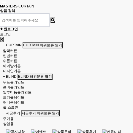
MASTERS
CURTAIN
상품 검색
회원로그인
로그인
+ CURTAIN
CURTAIN 하위분류 열기
암막커튼
린넨커튼
쉬폰커튼
아이방커튼
디자인커튼
+ BLIND
BLIND 하위분류 열기
우드블라인드
콤비블라인드
알루미늄블라인드
트리플쉐이드
허니콤쉐이드
롤 스크린
+ 시공후기
시공후기 하위분류 열기
주거용
상업용