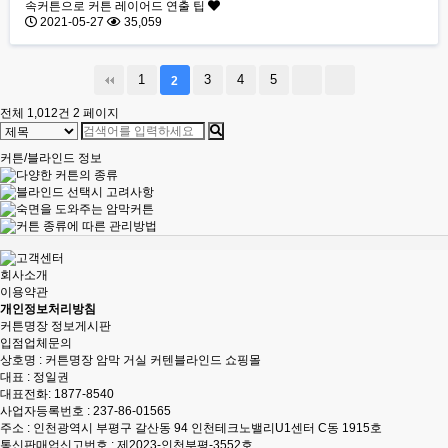
속커튼으로 커튼 레이어드 연출 팁
2021-05-27
35,059
1
3
4
5
2
전체 1,012건
2 페이지
커튼/블라인드 정보
회사소개
이용약관
개인정보처리방침
커튼명장 정보게시판
입점업체문의
상호명 : 커튼명장 암막 거실 커텐블라인드 쇼핑몰
대표 : 정일권
대표전화:
1877-8540
사업자등록번호 : 237-86-01565
주소 : 인천광역시 부평구 갈산동 94 인천테크노밸리U1센터 C동 1915호
통신판매업신고번호 : 제2023-인천부평-3552호