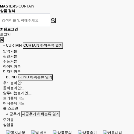
MASTERS
CURTAIN
상품 검색
회원로그인
로그인
+ CURTAIN
CURTAIN 하위분류 열기
암막커튼
린넨커튼
쉬폰커튼
아이방커튼
디자인커튼
+ BLIND
BLIND 하위분류 열기
우드블라인드
콤비블라인드
알루미늄블라인드
트리플쉐이드
허니콤쉐이드
롤 스크린
+ 시공후기
시공후기 하위분류 열기
주거용
상업용