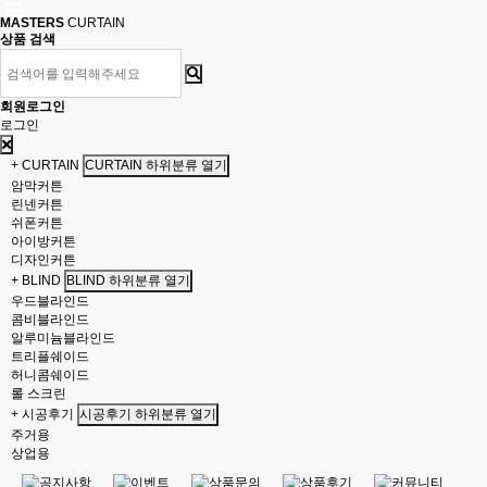
MASTERS
CURTAIN
상품 검색
회원로그인
로그인
+ CURTAIN
CURTAIN 하위분류 열기
암막커튼
린넨커튼
쉬폰커튼
아이방커튼
디자인커튼
+ BLIND
BLIND 하위분류 열기
우드블라인드
콤비블라인드
알루미늄블라인드
트리플쉐이드
허니콤쉐이드
롤 스크린
+ 시공후기
시공후기 하위분류 열기
주거용
상업용