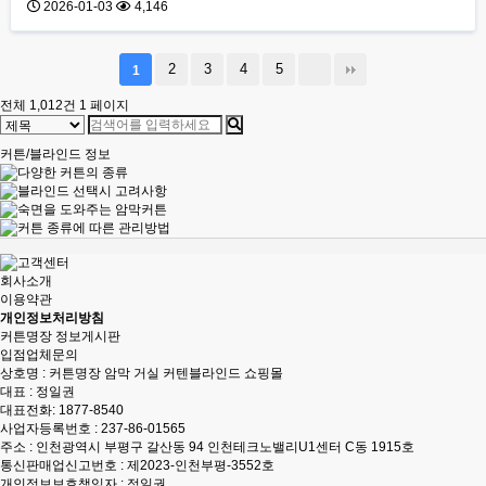
2026-01-03
4,146
2
3
4
5
1
전체 1,012건
1 페이지
커튼/블라인드 정보
회사소개
이용약관
개인정보처리방침
커튼명장 정보게시판
입점업체문의
상호명 : 커튼명장 암막 거실 커텐블라인드 쇼핑몰
대표 : 정일권
대표전화:
1877-8540
사업자등록번호 : 237-86-01565
주소 : 인천광역시 부평구 갈산동 94 인천테크노밸리U1센터 C동 1915호
통신판매업신고번호 : 제2023-인천부평-3552호
개인정보보호책임자 : 정일권