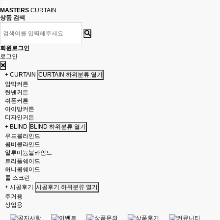
MASTERS
CURTAIN
상품 검색
회원로그인
로그인
+ CURTAIN
CURTAIN 하위분류 열기
암막커튼
린넨커튼
쉬폰커튼
아이방커튼
디자인커튼
+ BLIND
BLIND 하위분류 열기
우드블라인드
콤비블라인드
알루미늄블라인드
트리플쉐이드
허니콤쉐이드
롤 스크린
+ 시공후기
시공후기 하위분류 열기
주거용
상업용