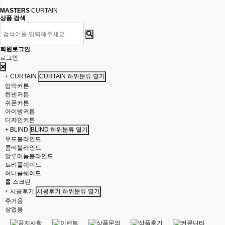
MASTERS
CURTAIN
상품 검색
회원로그인
로그인
+ CURTAIN
CURTAIN 하위분류 열기
암막커튼
린넨커튼
쉬폰커튼
아이방커튼
디자인커튼
+ BLIND
BLIND 하위분류 열기
우드블라인드
콤비블라인드
알루미늄블라인드
트리플쉐이드
허니콤쉐이드
롤 스크린
+ 시공후기
시공후기 하위분류 열기
주거용
상업용