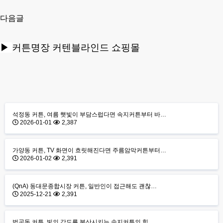
다음글
▶
커튼명장 커텐블라인드 쇼핑몰
석정동 커튼, 여름 햇빛이 부담스럽다면 속지커튼부터 바…
2026-01-01
2,387
가양동 커튼, TV 화면이 흐릿해진다면 주름암막커튼부터…
2026-01-02
2,391
(QnA) 동대문종합시장 커튼, 일반인이 접근해도 괜찮…
2025-12-21
2,391
법곳동 커튼, 빛의 각도를 분산시키는 속지커튼의 힘