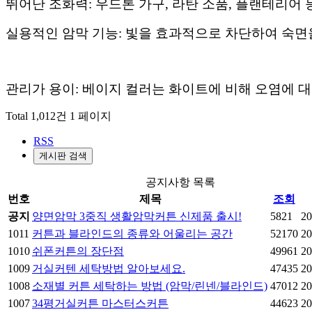
뛰어난 조화력: 우드톤 가구, 라탄 소품, 플랜테리
실용적인 암막 기능: 빛을 효과적으로 차단하여 숙면
관리가 용이: 베이지 컬러는 화이트에 비해 오염에 대
Total 1,012건
1 페이지
RSS
게시판 검색
공지사항 목록
번호
제목
조회
공지
양면암막 3중직 생활암막커튼 신제품 출시!
5821
20
1011
커튼과 블라인드의 종류와 어울리는 공간
52170
20
1010
쉬폰커튼의 장단점
49961
20
1009
거실커텐 세탁방법 알아보세요.
47435
20
1008
소재별 커튼 세탁하는 방법 (암막/린넨/블라인드)
47012
20
1007
34평거실커튼 마스터스커튼
44623
20