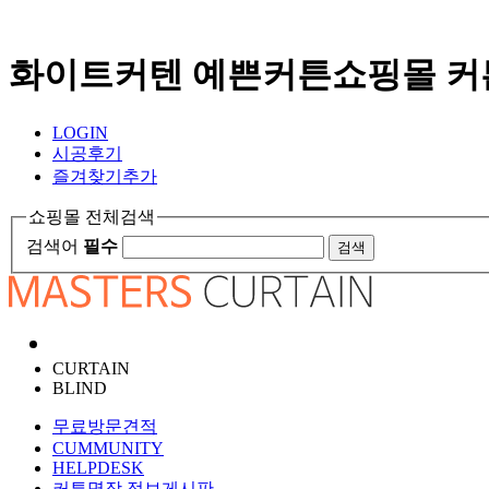
화이트커텐 예쁜커튼쇼핑몰 커
LOGIN
시공후기
즐겨찾기추가
쇼핑몰 전체검색
검색어
필수
검색
CURTAIN
BLIND
무료방문견적
CUMMUNITY
HELPDESK
커튼명장 정보게시판