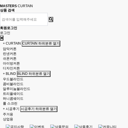
MASTERS
CURTAIN
상품 검색
회원로그인
로그인
+ CURTAIN
CURTAIN 하위분류 열기
암막커튼
린넨커튼
쉬폰커튼
아이방커튼
디자인커튼
+ BLIND
BLIND 하위분류 열기
우드블라인드
콤비블라인드
알루미늄블라인드
트리플쉐이드
허니콤쉐이드
롤 스크린
+ 시공후기
시공후기 하위분류 열기
주거용
상업용