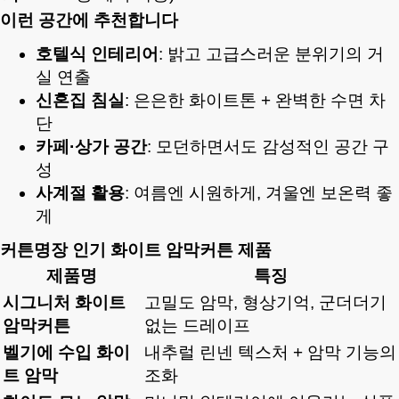
이런 공간에 추천합니다
호텔식 인테리어
: 밝고 고급스러운 분위기의 거
실 연출
신혼집 침실
: 은은한 화이트톤 + 완벽한 수면 차
단
카페·상가 공간
: 모던하면서도 감성적인 공간 구
성
사계절 활용
: 여름엔 시원하게, 겨울엔 보온력 좋
게
커튼명장 인기 화이트 암막커튼 제품
제품명
특징
시그니처 화이트
고밀도 암막, 형상기억, 군더더기
암막커튼
없는 드레이프
벨기에 수입 화이
내추럴 린넨 텍스처 + 암막 기능의
트 암막
조화