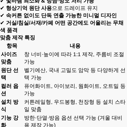
✔
빛바램 최소화 & 방염·방오 처리 가능
✔
형상기억 원단 사용
으로 드레이프 유지
✔
속커튼 없이도 단독 연출 가능한 미니멀 디자인
✔
거실/침실/서재/카페 어떤 공간에도 어울리는 무채
색 품격
맞춤 제작 특징
항목
내용
사이즈
창 너비·높이에 따라 1:1 제작, 주름비 조절
맞춤
가능
원단 선
벨기에산, 국내 고밀도 암막 등 다양하게 선
택
택 가능
컬러 옵
퓨어화이트, 아이보리, 웜화이트, 오트밀 등
션
가능
설치 방
커튼레일형, 우드봉형, 천장형 등 설치 스타
식
일 맞춤
기능 강
방한·단열·방음 옵션 선택 가능 (겨울 대비
화
용 제작 가능)