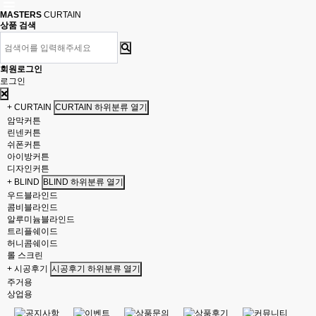
MASTERS
CURTAIN
상품 검색
회원로그인
로그인
+ CURTAIN
CURTAIN 하위분류 열기
암막커튼
린넨커튼
쉬폰커튼
아이방커튼
디자인커튼
+ BLIND
BLIND 하위분류 열기
우드블라인드
콤비블라인드
알루미늄블라인드
트리플쉐이드
허니콤쉐이드
롤 스크린
+ 시공후기
시공후기 하위분류 열기
주거용
상업용