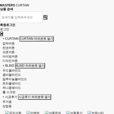
MASTERS
CURTAIN
상품 검색
회원로그인
로그인
+ CURTAIN
CURTAIN 하위분류 열기
암막커튼
린넨커튼
쉬폰커튼
아이방커튼
디자인커튼
+ BLIND
BLIND 하위분류 열기
우드블라인드
콤비블라인드
알루미늄블라인드
트리플쉐이드
허니콤쉐이드
롤 스크린
+ 시공후기
시공후기 하위분류 열기
주거용
상업용