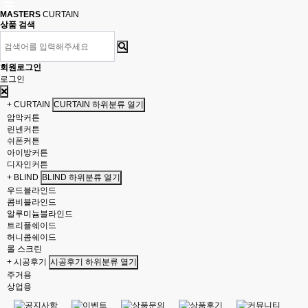
MASTERS
CURTAIN
상품 검색
회원로그인
로그인
+ CURTAIN
CURTAIN 하위분류 열기
암막커튼
린넨커튼
쉬폰커튼
아이방커튼
디자인커튼
+ BLIND
BLIND 하위분류 열기
우드블라인드
콤비블라인드
알루미늄블라인드
트리플쉐이드
허니콤쉐이드
롤 스크린
+ 시공후기
시공후기 하위분류 열기
주거용
상업용