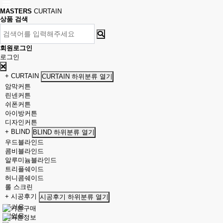
MASTERS
CURTAIN
상품 검색
회원로그인
로그인
+ CURTAIN
CURTAIN 하위분류 열기
암막커튼
린넨커튼
쉬폰커튼
아이방커튼
디자인커튼
+ BLIND
BLIND 하위분류 열기
우드블라인드
콤비블라인드
알루미늄블라인드
트리플쉐이드
허니콤쉐이드
롤 스크린
+ 시공후기
시공후기 하위분류 열기
주거용
상업용