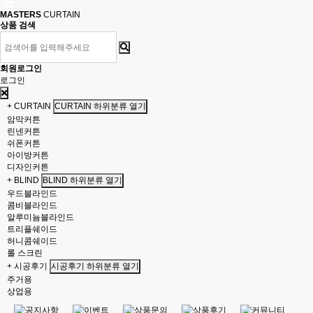
MASTERS
CURTAIN
상품 검색
회원로그인
로그인
+ CURTAIN
CURTAIN 하위분류 열기
암막커튼
린넨커튼
쉬폰커튼
아이방커튼
디자인커튼
+ BLIND
BLIND 하위분류 열기
우드블라인드
콤비블라인드
알루미늄블라인드
트리플쉐이드
허니콤쉐이드
롤 스크린
+ 시공후기
시공후기 하위분류 열기
주거용
상업용