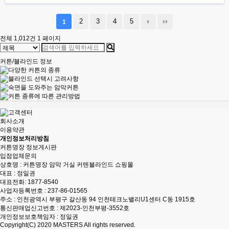
2
3
4
5
1
전체 1,012건
1 페이지
커튼/블라인드 정보
회사소개
이용약관
개인정보처리방침
커튼명장 정보게시판
입점업체문의
상호명 : 커튼명장 암막 거실 커텐블라인드 쇼핑몰
대표 : 정일권
대표전화:
1877-8540
사업자등록번호 : 237-86-01565
주소 : 인천광역시 부평구 갈산동 94 인천테크노밸리U1센터 C동 1915호
통신판매업신고번호 : 제2023-인천부평-3552호
개인정보보호책임자 : 정일권
Copyright(C) 2020
MASTERS
All rights reserved.