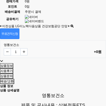
판매가격
0원
포인트
0점
배송비결제
주문시 결제
공유하기
이전상품
LG이노텍
다음상품
건강보험공단 안양
무료견적신청
영통보건소
+0원
상품정보
사용후기
상품문의
배송/교환
상품 정보
상품 상세설명
영통보건소
제품 및 공사내용 : 상부전동FTS