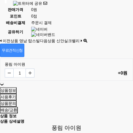
판매가격
0원
포인트
0점
배송비결제
주문시 결제
공유하기
이전상품
영남 탑스빌
다음상품
신안실크밸리
무료견적신청
풍림 아이원
+0원
상품정보
사용후기
상품문의
배송/교환
상품 정보
상품 상세설명
풍림 아이원