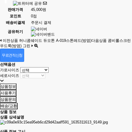
판매가격
45,000원
포인트
0점
배송비결제
주문시 결제
공유하기
이전상품
허니콤쉐이드 듀오톤 A-019스톤레드(방염)
다음상품
콤비롤스크린
우드룩(방염) 그린
무료견적신청
선택옵션
가로사이즈
세로사이즈
상품정보
사용후기
상품문의
배송/교환
상품 정보
상품 상세설명
상품 정보 고시