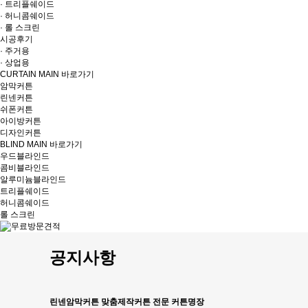
· 트리플쉐이드
· 허니콤쉐이드
· 롤 스크린
시공후기
· 주거용
· 상업용
CURTAIN MAIN 바로가기
암막커튼
린넨커튼
쉬폰커튼
아이방커튼
디자인커튼
BLIND MAIN 바로가기
우드블라인드
콤비블라인드
알루미늄블라인드
트리플쉐이드
허니콤쉐이드
롤 스크린
공지사항
린넨암막커튼 맞춤제작커튼 전문 커튼명장