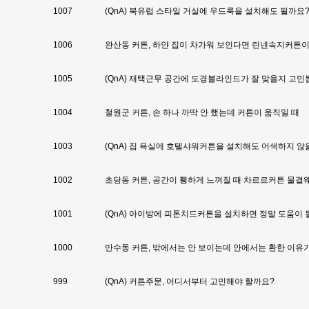
1007
(QnA) 북유럽 스타일 거실에 우드룩을 설치해도 될까요
1006
완산동 커튼, 하얀 집이 차가워 보인다면 린넨속지커튼
1005
(QnA) 재택근무 공간에 도경블라인드가 잘 맞을지 고
1004
철원군 커튼, 손 하나 까딱 안 했는데 커튼이 움직일 때
1003
(QnA) 집 욕실에 호텔샤워커튼을 설치해도 어색하지 않
1002
초당동 커튼, 공간이 휑하게 느껴질 때 차르르커튼 물결
1001
(QnA) 아이방에 피톤치드커튼을 설치하면 정말 도움이 
1000
만수동 커튼, 밖에서는 안 보이는데 안에서는 환한 이유
999
(QnA) 커튼주문, 어디서부터 고민해야 할까요?