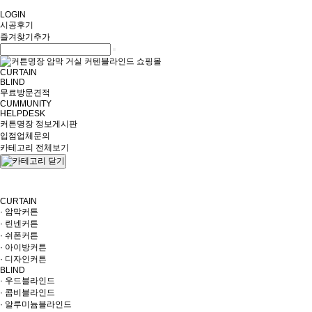
LOGIN
시공후기
즐겨찾기추가
CURTAIN
BLIND
무료방문견적
CUMMUNITY
HELPDESK
커튼명장 정보게시판
입점업체문의
카테고리 전체보기
CURTAIN
· 암막커튼
· 린넨커튼
· 쉬폰커튼
· 아이방커튼
· 디자인커튼
BLIND
· 우드블라인드
· 콤비블라인드
· 알루미늄블라인드