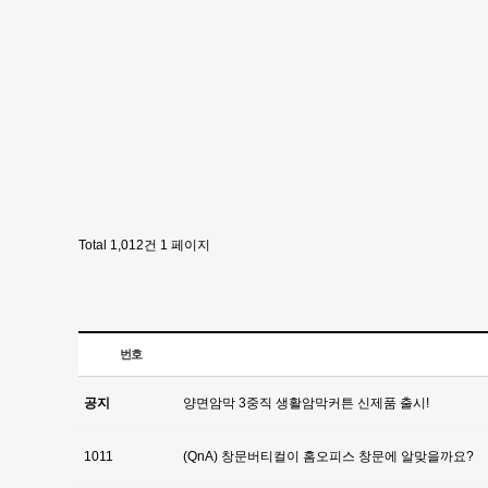
Total 1,012건
1 페이지
번호
공지
양면암막 3중직 생활암막커튼 신제품 출시!
1011
(QnA) 창문버티컬이 홈오피스 창문에 알맞을까요?