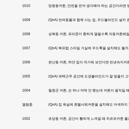
1010
망원동커튼, 안전을 먼저 생각해야 하는 공간이라면
1009
(QnA) 반려동물과 함께 사는 집, 우드블라인드 설치
1008
성북동 커튼, 유리문이 환하게 열릴수록 자동커튼레
1007
(QnA) 북유럽 스타일 거실에 우드룩을 설치해도 될까
1006
완산동 커튼, 하얀 집이 차가워 보인다면 린넨속지커
1005
(QnA) 재택근무 공간에 도경블라인드가 잘 맞을지 
1004
철원군 커튼, 손 하나 까딱 안 했는데 커튼이 움직일 
열람중
(QnA) 집 욕실에 호텔샤워커튼을 설치해도 어색하지
1002
초당동 커튼, 공간이 휑하게 느껴질 때 차르르커튼 