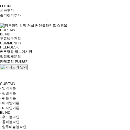
LOGIN
시공후기
즐겨찾기추가
CURTAIN
BLIND
무료방문견적
CUMMUNITY
HELPDESK
커튼명장 정보게시판
입점업체문의
카테고리 전체보기
CURTAIN
· 암막커튼
· 린넨커튼
· 쉬폰커튼
· 아이방커튼
· 디자인커튼
BLIND
· 우드블라인드
· 콤비블라인드
· 알루미늄블라인드