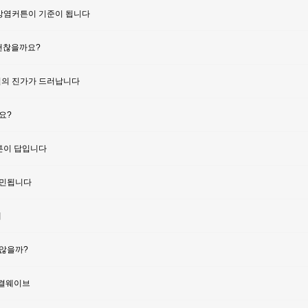
 방염커튼이 기준이 됩니다
 괜찮을까요?
일의 진가가 드러납니다
요?
튼이 답입니다
고민됩니다
때
 않을까?
물결웨이브