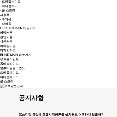
· 트리플쉐이드
· 허니콤쉐이드
· 롤 스크린
시공후기
· 주거용
· 상업용
CURTAIN MAIN 바로가기
암막커튼
린넨커튼
쉬폰커튼
아이방커튼
디자인커튼
BLIND MAIN 바로가기
우드블라인드
콤비블라인드
알루미늄블라인드
트리플쉐이드
허니콤쉐이드
롤 스크린
공지사항
(QnA) 집 욕실에 호텔샤워커튼을 설치해도 어색하지 않을까?