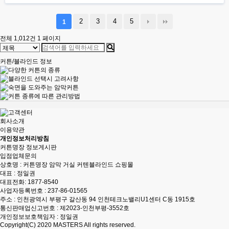
2
3
4
5
1
전체 1,012건
1 페이지
커튼/블라인드 정보
회사소개
이용약관
개인정보처리방침
커튼명장 정보게시판
입점업체문의
상호명 : 커튼명장 암막 거실 커텐블라인드 쇼핑몰
대표 : 정일권
대표전화:
1877-8540
사업자등록번호 : 237-86-01565
주소 : 인천광역시 부평구 갈산동 94 인천테크노밸리U1센터 C동 1915호
통신판매업신고번호 : 제2023-인천부평-3552호
개인정보보호책임자 : 정일권
Copyright(C) 2020
MASTERS
All rights reserved.