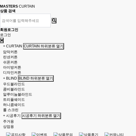
MASTERS
CURTAIN
상품 검색
회원로그인
로그인
+ CURTAIN
CURTAIN 하위분류 열기
암막커튼
린넨커튼
쉬폰커튼
아이방커튼
디자인커튼
+ BLIND
BLIND 하위분류 열기
우드블라인드
콤비블라인드
알루미늄블라인드
트리플쉐이드
허니콤쉐이드
롤 스크린
+ 시공후기
시공후기 하위분류 열기
주거용
상업용