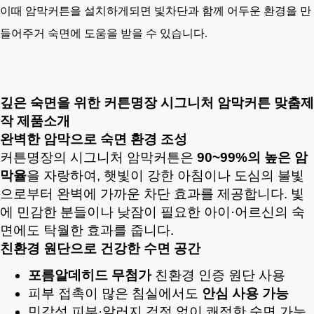
이때 암막커튼을 설치하게되면 빛차단과 함께 어두운 환경을 만
들어주거 숙면에 도움을 받을 수 있습니다.
깊은 숙면을 위한
커튼명장 시그니처 암막커튼
맞춤제
작
제품소개
완벽한 암막으로 숙면 환경 조성
커튼명장의 시그니처 암막커튼은
90~99%의 높은 암
막율
을 자랑하여, 햇빛이 강한 아침이나 도심의 불빛
으로부터 완벽에 가까운 차단 효과를 제공합니다. 빛
에 민감한 분들이나 낮잠이 필요한 아이·어르신의 숙
면에도 탁월한 효과를 줍니다.
친환경 원단으로 건강한 수면 공간
포름알데히드 무첨가
친환경 인증 원단 사용
피부 접촉이 많은 침실에서도
안심 사용 가능
민감성 피부·알러지 걱정 없이 쾌적한 숙면 가능