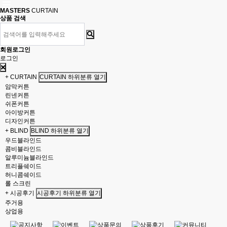
MASTERS
CURTAIN
상품 검색
회원로그인
로그인
+ CURTAIN
CURTAIN 하위분류 열기
암막커튼
린넨커튼
쉬폰커튼
아이방커튼
디자인커튼
+ BLIND
BLIND 하위분류 열기
우드블라인드
콤비블라인드
알루미늄블라인드
트리플쉐이드
허니콤쉐이드
롤 스크린
+ 시공후기
시공후기 하위분류 열기
주거용
상업용