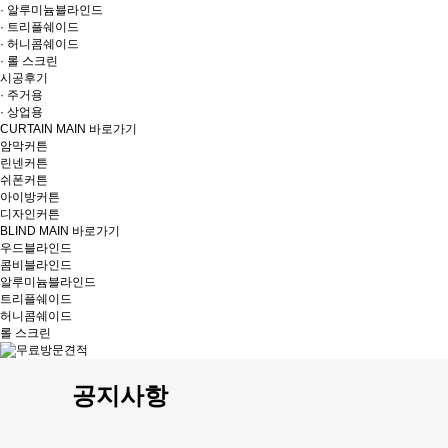
· 알루미늄블라인드
· 트리플쉐이드
· 허니콤쉐이드
· 롤 스크린
시공후기
· 주거용
· 상업용
CURTAIN MAIN 바로가기
암막커튼
린넨커튼
쉬폰커튼
아이방커튼
디자인커튼
BLIND MAIN 바로가기
우드블라인드
콤비블라인드
알루미늄블라인드
트리플쉐이드
허니콤쉐이드
롤 스크린
공지사항