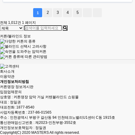
2
3
4
5
1
전체 1,012건
1 페이지
커튼/블라인드 정보
회사소개
이용약관
개인정보처리방침
커튼명장 정보게시판
입점업체문의
상호명 : 커튼명장 암막 거실 커텐블라인드 쇼핑몰
대표 : 정일권
대표전화:
1877-8540
사업자등록번호 : 237-86-01565
주소 : 인천광역시 부평구 갈산동 94 인천테크노밸리U1센터 C동 1915호
통신판매업신고번호 : 제2023-인천부평-3552호
개인정보보호책임자 : 정일권
Copyright(C) 2020
MASTERS
All rights reserved.