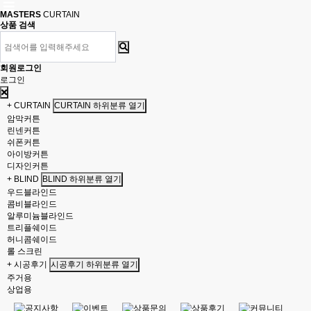
MASTERS
CURTAIN
상품 검색
회원로그인
로그인
+ CURTAIN
CURTAIN 하위분류 열기
암막커튼
린넨커튼
쉬폰커튼
아이방커튼
디자인커튼
+ BLIND
BLIND 하위분류 열기
우드블라인드
콤비블라인드
알루미늄블라인드
트리플쉐이드
허니콤쉐이드
롤 스크린
+ 시공후기
시공후기 하위분류 열기
주거용
상업용