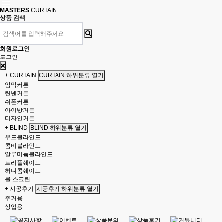
MASTERS
CURTAIN
상품 검색
회원로그인
로그인
+ CURTAIN
CURTAIN 하위분류 열기
암막커튼
린넨커튼
쉬폰커튼
아이방커튼
디자인커튼
+ BLIND
BLIND 하위분류 열기
우드블라인드
콤비블라인드
알루미늄블라인드
트리플쉐이드
허니콤쉐이드
롤 스크린
+ 시공후기
시공후기 하위분류 열기
주거용
상업용