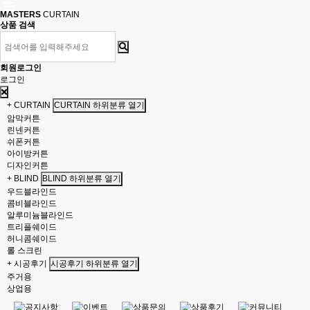
MASTERS
CURTAIN
상품 검색
회원로그인
로그인
+ CURTAIN
CURTAIN 하위분류 열기
암막커튼
린넨커튼
쉬폰커튼
아이방커튼
디자인커튼
+ BLIND
BLIND 하위분류 열기
우드블라인드
콤비블라인드
알루미늄블라인드
트리플쉐이드
허니콤쉐이드
롤 스크린
+ 시공후기
시공후기 하위분류 열기
주거용
상업용