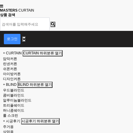
MASTERS
CURTAIN
상품 검색
회
원
로그인
로
그
+ CURTAIN
CURTAIN 하위분류 열기
인
암막커튼
린넨커튼
쉬폰커튼
아이방커튼
디자인커튼
+ BLIND
BLIND 하위분류 열기
우드블라인드
콤비블라인드
알루미늄블라인드
트리플쉐이드
허니콤쉐이드
롤 스크린
+ 시공후기
시공후기 하위분류 열기
주거용
상업용