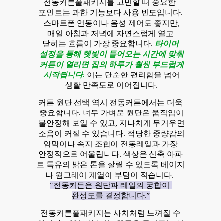
전동커튼풀패키지를 고민할 때 중요한
포인트는 과한 기능보다 사용 빈도입니다.
스마트폰 연동이나 음성 제어도 좋지만,
매일 아침과 저녁에 자연스럽게 열고
닫히는 흐름이 가장 중요합니다.
타이머
설정을 통해 햇빛이 들어오는 시간에 맞춰
커튼이 열리면 집의 하루가 훨씬 부드럽게
시작됩니다.
이는 단순한 편리함을 넘어
생활 만족도로 이어집니다.
커튼 원단 선택 역시 전동커튼에서는 더욱
중요합니다. 너무 가벼운 원단은 움직임이
불안정해 보일 수 있고, 지나치게 무거우면
소음이 커질 수 있습니다. 적당한 중량감의
암막이나 속지 조합이 전동레일과 가장
안정적으로 어울립니다. 색상은 신축 아파
트 특유의 밝은 톤을 살릴 수 있도록 베이지
나 웜그레이 계열이 부담이 적습니다.
“전동커튼은 원단과 레일의 궁합이
완성도를 결정합니다.”
전동커튼풀패키지는 사치처럼 느껴질 수